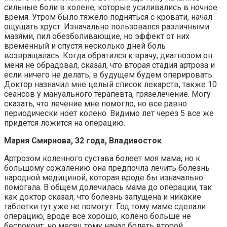
сильные боли в колене, которые усиливались в ночное
время. Утром было тяжело подняться с кровати, начал
ощущать хруст. Изначально пользовался различными
мазями, пил обезболивающие, но эффект от них
временный и спустя несколько дней боль
возвращалась. Когда обратился к врачу, диагнозом он
меня не обрадовал, сказал, что вторая стадия артроза и
если ничего не делать, в будущем будем оперировать.
Доктор назначил мне целый список лекарств, также 10
сеансов у мануального терапевта, грязелечение. Могу
сказать, что лечение мне помогло, но все равно
периодически ноет колено. Видимо лет через 5 все же
придется ложится на операцию.
Мария Смирнова, 32 года, Владивосток
Артрозом коленного сустава болеет моя мама, но к
большому сожалению она предпочла лечить болезнь
народной медициной, которая вроде бы изначально
помогала. В общем долечилась мама до операции, так
как доктор сказал, что болезнь запущена и никакие
таблетки тут уже не помогут. Год тому маме сделали
операцию, вроде все хорошо, колено больше не
беспокоит, но месяц тому начал болеть второй