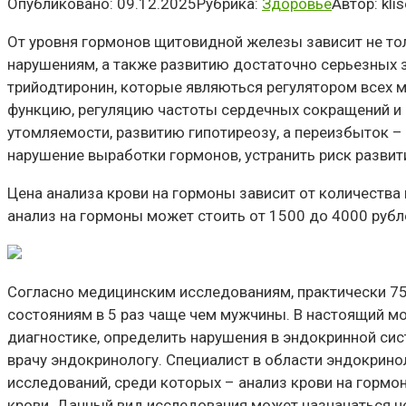
Опубликовано:
09.12.2025
Рубрика:
Здоровье
Автор:
kli
От уровня гормонов щитовидной железы зависит не то
нарушениям, а также развитию достаточно серьезных
трийодтиронин, которые являються регулятором всех м
функцию, регуляцию частоты сердечных сокращений и
утомляемости, развитию гипотиреозу, а переизбыток –
нарушение выработки гормонов, устранить риск разви
Цена анализа крови на гормоны зависит от количеств
анализ на гормоны может стоить от 1500 до 4000 рубл
Согласно медицинским исследованиям, практически 75
состояниям в 5 раз чаще чем мужчины. В настоящий м
диагностике, определить нарушения в эндокринной сист
врачу эндокринологу. Специалист в области эндокрино
исследований, среди которых – анализ крови на гормо
крови. Данный вид исследования может назначаться не