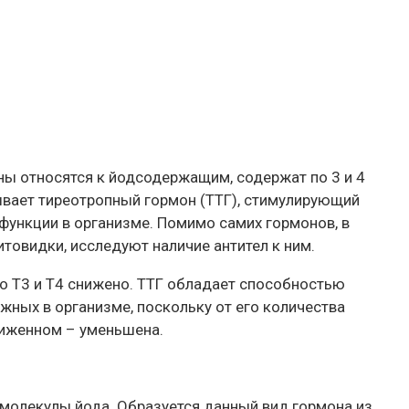
ны относятся к йодсодержащим, содержат по 3 и 4
ывает тиреотропный гормон (ТТГ), стимулирующий
ункции в организме. Помимо самих гормонов, в
итовидки, исследуют наличие антител к ним.
во Т3 и Т4 снижено. ТТГ обладает способностью
жных в организме, поскольку от его количества
ниженном – уменьшена.
 молекулы йода. Образуется данный вид гормона из