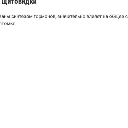
ы щитовидки
ваны синтезом гормонов, значительно влияет на общее
птомы: