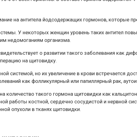
ание на антитела йодсодержащих гормонов, которые пре
стемы. У некоторых женщин уровень таких антител повы
щим недомоганиям организма.
свидетельствует о развитии такого заболевания как диф
операцию на щитовидку.
ой системой, но их увеличение в крови встречается дос
болеваний как фолликулярный или папиллярный рак, аут
на количество такого гормона щитовидки как кальцитони
нной работы костной, сердечно сосудистой и нервной с
ной опухоли в тканях щитовидки.