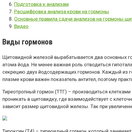
Подготовка к анализам
Расшифровка анализа крови на гормоны
Основные правила сдачи анализов на гормоны щ
Видео
Виды гормонов
Щитовидной железой вырабатывается два основных горм
атома йода. Не менее важная роль отводиться гипота
секрецию двух йодсодержащих гормонов. Каждый из г
плазме крови важен показатель антител, поэтому практ
Тиреотропный гормон (ТТГ) – производиться клетками 
проникать в щитовидку, где взаимодействует с клеточ
зависит размер щитовидной железы. Так при увеличенн
Тироксин (Т4) – тиреоидный гормон, который занимает