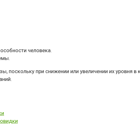
пособности человека.
емы.
ы, поскольку при снижении или увеличении их уровня в 
аний.
ки
товидки