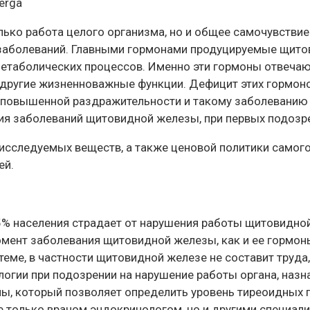
serga
лько работа целого организма, но и общее самочувств
 заболеваний. Главными гормонами продуцируемые щито
етаболических процессов. Именно эти гормоны отвечаю
 другие жизненноважные функции. Дефицит этих гормон
 повышенной раздражительности и такому заболеванию к
тия заболеваний щитовидной железы, при первых подозр
а исследуемых веществ, а также ценовой политики само
ей.
% населения страдает от нарушения работы щитовидной
омент заболевания щитовидной железы, как и ее гормо
еме, в частности щитовидной железе не составит труда,
логии при подозрении на нарушение работы органа, наз
ны, который позволяет определить уровень тиреоидных 
 только врачом эндокринологом, но и другими специали