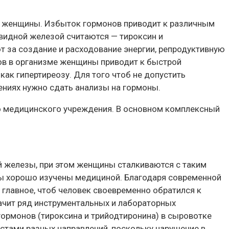
ие женщины. Избыток гормонов приводит к различным
видной железой считаются — тироксин и
т за создание и расходование энергии, репродуктивную
ов в организме женщины приводит к быстрой
ак гипертиреозу. Для того чтоб не допустить
ениях нужно сдать анализы на гормоны.
го медицинского учреждения. В основном комплексный
 железы, при этом женщины сталкиваются с таким
ны хорошо изучены медициной. Благодаря современной
 главное, чтоб человек своевременно обратился к
начит ряд инструментальных и лабораторных
гормонов (тироксина и трийодтиронина) в сыровотке
стами разных направлений, поскольку нарушение в