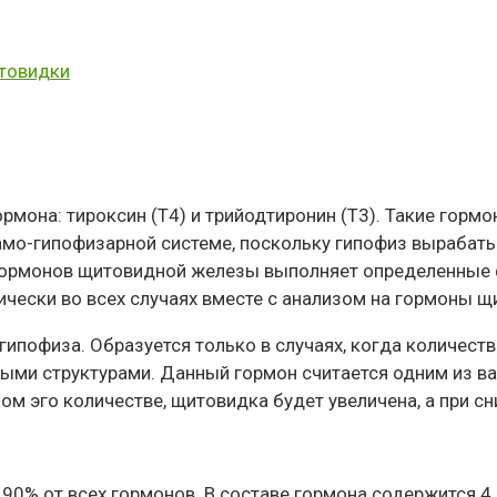
итовидки
она: тироксин (Т4) и трийодтиронин (Т3). Такие гормо
ламо-гипофизарной системе, поскольку гипофиз вырабат
ормонов щитовидной железы выполняет определенные ф
ически во всех случаях вместе с анализом на гормоны щ
гипофиза. Образуется только в случаях, когда количест
ными структурами. Данный гормон считается одним из ва
ом эго количестве, щитовидка будет увеличена, а при с
 90% от всех гормонов. В составе гормона содержится 4