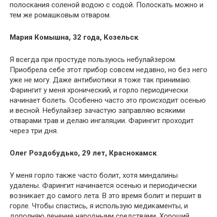
полоскания соленой водою с содой. Полоскать можно и
тем же ромашковым отваром.
Мария Комышна, 32 года, Козельск
.
Я всегда при простуде пользуюсь небулайзером.
Приобрела себе этот прибор совсем недавно, но без него
уже не могу. Даже антибиотики я тоже так принимаю.
Фарингит у меня хронический, и горло периодически
начинает болеть. Особенно часто это происходит осенью
и весной. Небулайзер зачастую заправляю всякими
отварами трав и делаю ингаляции. Фарингит проходит
через три дня.
Олег Роздобудько, 29 лет, Краснокамск
.
У меня горло также часто болит, хотя миндалины
удалены. Фарингит начинается осенью и периодически
возникает до самого лета. В это время болит и першит в
горле. Чтобы спастись, я использую медикаменты, и
дополняю лечение народными средствами. Хороший