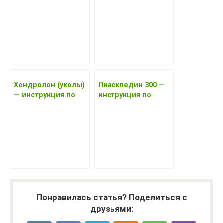
применению, цена,
применению, цена,
отзывы, аналоги
отзывы, аналоги
2017 года
Хондролон (уколы)
Пиаскледин 300 —
— инструкция по
инструкция по
применению, цена,
применению, цена,
отзывы, аналоги
отзывы, аналоги
Понравилась статья? Поделиться с
друзьями: