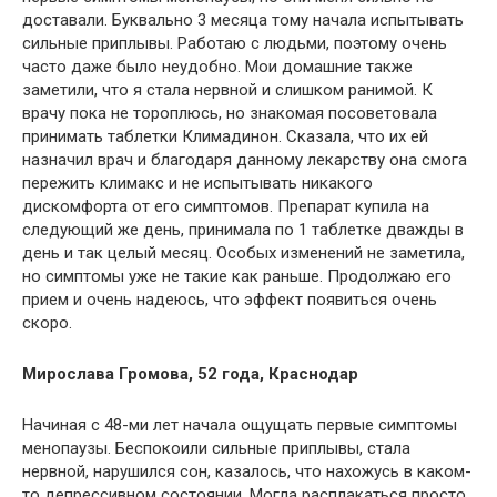
доставали. Буквально 3 месяца тому начала испытывать
сильные приплывы. Работаю с людьми, поэтому очень
часто даже было неудобно. Мои домашние также
заметили, что я стала нервной и слишком ранимой. К
врачу пока не тороплюсь, но знакомая посоветовала
принимать таблетки Климадинон. Сказала, что их ей
назначил врач и благодаря данному лекарству она смога
пережить климакс и не испытывать никакого
дискомфорта от его симптомов. Препарат купила на
следующий же день, принимала по 1 таблетке дважды в
день и так целый месяц. Особых изменений не заметила,
но симптомы уже не такие как раньше. Продолжаю его
прием и очень надеюсь, что эффект появиться очень
скоро.
Мирослава Громова, 52 года, Краснодар
Начиная с 48-ми лет начала ощущать первые симптомы
менопаузы. Беспокоили сильные приплывы, стала
нервной, нарушился сон, казалось, что нахожусь в каком-
то депрессивном состоянии. Могла расплакаться просто