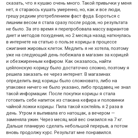
сказать, что я кушаю очень много. Такой привычки у меня
нет, я стараюсь кушать умеренно, но, как и все люди,
грешу редким употреблением фаст фуда. Бороться с
лишним весом я стала сразу после родов, но результата
не было. За это время я перепробовала массу вариантов
диет и методов похудения, но 2 месяца назад наткнулась
в интернете на статью о пользе корицы в процессе
сжигания жировых клеток. Медлить я не хотела, поэтому
уже на следующий день побежала в магазин за корицей
и обезжиренным кефиром. Как оказалось, найти
цейлонскую корицу было достаточно сложно, поэтому я
решила заказать ее через интернет. В магазинах
определить вид корицы было сложновато, либо на
упаковке ничего не было указано, либо продавец не знал
такой информации. После покупки корицы я стала
готовить себе напиток из стакана кефира и половинки
чайной ложки корицы. Пила такой коктейль я 2 раза в
день. Утром я выпивала его натощак, а вечером —
заменяла ужин. Через месяц мой вес снизился на 7 кг.
Дальше планирую сделать небольшой перерыв, а потом
вновь продолжу курс. Результат мне понравился.