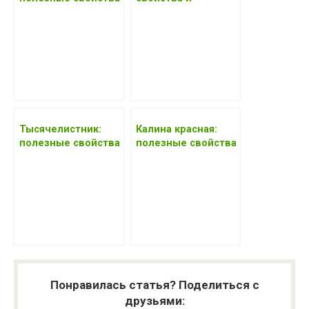
и
противопоказания,
противопоказания,
рецепты 2017 года
рецепты 2017 года
Тысячелистник:
Калина красная:
полезные свойства
полезные свойства
и
и
противопоказания,
противопоказания,
2017 года рецепты
2017 года рецепты
Понравилась статья? Поделиться с
друзьями: