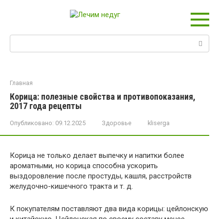
Перейти
к
контенту
Поиск:
Главная
Корица: полезные свойства и противопоказания,
2017 года рецепты
Опубликовано:
09.12.2025
Здоровье
kliserga
Корица не только делает выпечку и напитки более
ароматными, но корица способна ускорить
выздоровление после простуды, кашля, расстройств
желудочно-кишечного тракта и т. д.
К покупателям поставляют два вида корицы: цейлонскую