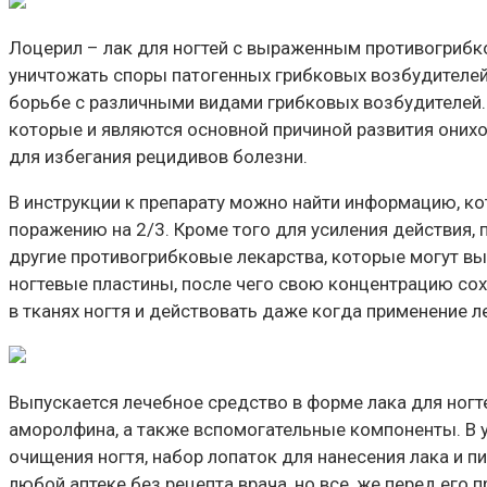
Лоцерил – лак для ногтей с выраженным противогрибк
уничтожать споры патогенных грибковых возбудителе
борьбе с различными видами грибковых возбудителей
которые и являются основной причиной развития онихо
для избегания рецидивов болезни.
В инструкции к препарату можно найти информацию, ко
поражению на 2/3. Кроме того для усиления действия,
другие противогрибковые лекарства, которые могут вы
ногтевые пластины, после чего свою концентрацию сохр
в тканях ногтя и действовать даже когда применение ле
Выпускается лечебное средство в форме лака для ногт
аморолфина, а также вспомогательные компоненты. В 
очищения ногтя, набор лопаток для нанесения лака и п
любой аптеке без рецепта врача, но все, же перед ег