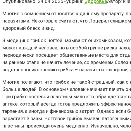
Опубликовано:
24.04.2025
Рубрика:
Здоровье
Автор:
kli
Многие с сомнением относятся к данному препарату, п
паразитами. Некоторые считают, что Лоцерил слишком д
здоровый блеск и вид.
В медицине грибок ногтей называют онихомикозом, кот
может каждый человек, но в особой группе риска наход
периодически посещает общественные места для отдыха
на раннем этапе не начать лечение, со временем болез
ведет к проникновению грибка – паразита в ток крови,
Многие полагают, что грибок не такой страшный, как о
больше людей. В основном человек начинает лечить они
При грибке ногтевой пластины мало кто обращается к 
аптеке, который всегда готов предложить эффективное 
терпения, а иногда и финансовых затрат. Однако если 
взрастает в разы. Ногтевой грибок вызван патогенным
пластины происходи очень медленно. Изначально, чело