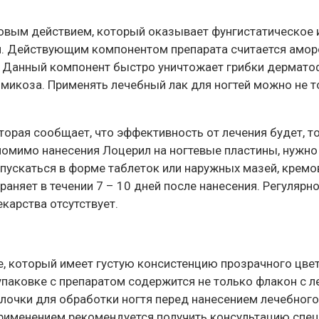
овым действием, который оказывает фунгистатическое и
й. Действующим компонентом препарата считается амор
. Данный компонент быстро уничтожает грибки дермат
микоза. Применять лечебный лак для ногтей можно не то
торая сообщает, что эффективность от лечения будет, т
 помимо нанесения Лоцерил на ногтевые пластины, нужно
пускаться в форме таблеток или наружных мазей, кремо
аняет в течении 7 – 10 дней после нанесения. Регулярн
карства отсутствует.
е, который имеет густую консистенцию прозрачного цвет
упаковке с препаратом содержится не только флакон с 
илочки для обработки ногтя перед нанесением лечебного
о применением рекомендуется получить консультацию спе