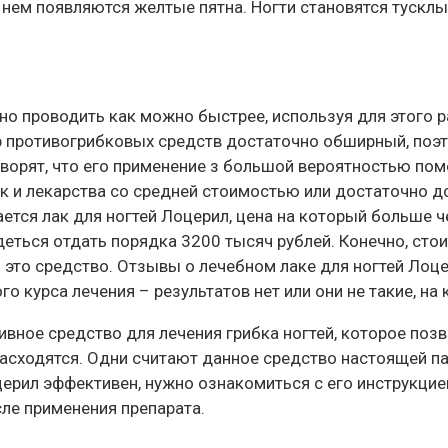
на нем появляются желтые пятна. Ногти становятся тускл
жно проводить как можно быстрее, используя для этого 
 противогрибковых средств достаточно обширный, поэ
оворят, что его применение з большой вероятностью пом
к и лекарства со средней стоимостью или достаточно до
тся лак для ногтей Лоцерил, цена на который больше че
деться отдать порядка 3200 тысяч рублей. Конечно, стои
 это средство. Отзывы о лечебном лаке для ногтей Лоц
о курса лечения – результатов нет или они не такие, на
ное средство для лечения грибка ногтей, которое позв
асходятся. Одни считают данное средство настоящей пан
церил эффективен, нужно ознакомиться с его инструкци
ле применения препарата.