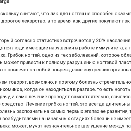
serga
оскольку считают, что лак для ногтей не способен оказ
орогое лекарство, в то время как другие покупают лак 
орый согласно статистике встречается у 20% населения
ятся люди имеющие нарушения в работе иммунитета, а та
. Грибок ногтей, одно из тех заболеваний, которое об
нь может привести к полному разрушению ногтевой пласт
 что повлечет за собой повреждение внутренних органов
 нем говорят, возможно, и поэтому болезнь стремительн
хомикоз, когда он находиться в разгаре, то есть ноготь
врачу, а само лечение проводят самостоятельно, ссылая
средство. Лечение грибка ногтей, это всегда длительны
болезнь распознать на самых первых этапах ее развития
и возбудителями на начальных стадиях болезни не имее
века может, мучат незначительное шелушение между пал