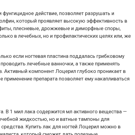
 фунгицидное действие, позволяет разрушать и
олфин, который проявляет высокую эффективность в
офиты, плесневые, дрожжевые и диморфные споры,
лько в лечебных, но и профилактических целях или, же
олько если ногтевая пластина поддалась грибковому
 проводить лечебные ванночки, а также применять
в. Активный компонент Лоцерил глубоко проникает в
ое применение препарата позволяет ему накапливаться
а. В 1 мил лака содержится мл активного вещества —
лечебной жидкостью, но и ватные тампоны для
 средства. Купить лак для ногтей Лоцерил можно в
циалиста, который сможет дать полезные