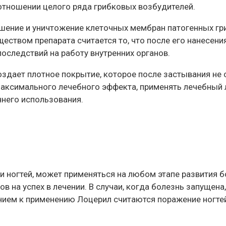
отношении целого ряда грибковых возбудителей.
шение и уничтожение клеточных мембран патогенных гри
ством препарата считается то, что после его нанесения
последствий на работу внутренних органов.
оздает плотное покрытие, которое после застывания не 
 максимального лечебного эффекта, применять лечебный
него использования.
 ногтей, может применяться на любом этапе развития б
в на успех в лечении. В случаи, когда болезнь запущен
нием к применению Лоцерил считаются поражение ногтей