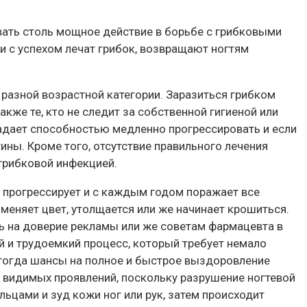
ывать столь мощное действие в борьбе с грибковыми
и с успехом лечат грибок, возвращают ногтям
 разной возрастной категории. Заразиться грибком
кже те, кто не следит за собственной гигиеной или
ладает способностью медленно прогрессировать и если
ины. Кроме того, отсутствие правильного лечения
 грибковой инфекцией.
о прогрессирует и с каждым годом поражает все
 меняет цвет, утолщается или же начинает крошиться.
сь на доверие рекламы или же советам фармацевта в
й и трудоемкий процесс, который требует немало
, тогда шансы на полное и быстрое выздоровление
т видимых проявлений, поскольку разрушение ногтевой
ьцами и зуд кожи ног или рук, затем происходит