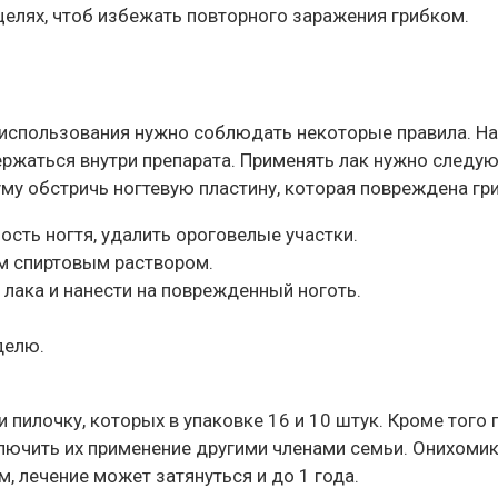
елях, чтоб избежать повторного заражения грибком.
о использования нужно соблюдать некоторые правила. На
ержаться внутри препарата. Применять лак нужно следу
му обстричь ногтевую пластину, которая повреждена гр
сть ногтя, удалить ороговелые участки.
м спиртовым раствором.
лака и нанести на поврежденный ноготь.
делю.
илочку, которых в упаковке 16 и 10 штук. Кроме того по
чить их применение другими членами семьи. Онихомикоз
, лечение может затянуться и до 1 года.