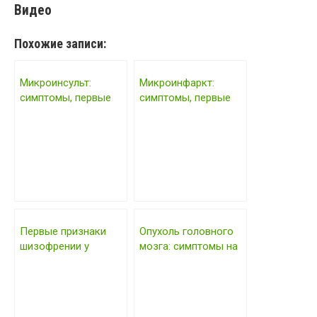
Видео
Похожие записи:
Микроинсульт:
Микроинфаркт:
симптомы, первые
симптомы, первые
признаки у мужчин
признаки у женщин
Первые признаки
Опухоль головного
шизофрении у
мозга: симптомы на
женщин: поведение
ранних стадиях,
как проявляется —
первые признаки —
отзывы
отзывы