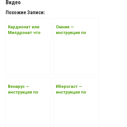
Видео
Похожие Записи:
Кардионат или
Омник —
Милдронат что
инструкция по
лучше
применению, цена,
отзывы, аналоги
2017 года
Венарус —
Иберогаст —
инструкция по
инструкция по
применению, цена,
применению, цена,
отзывы, аналоги
отзывы, аналоги
2017 года
2017 года