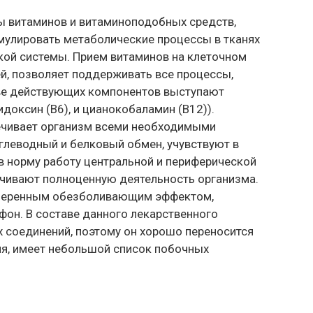
пы витаминов и витаминоподобных средств,
мулировать метаболические процессы в тканях
кой системы. Прием витаминов на клеточном
ей, позволяет поддерживать все процессы,
тве действующих компонентов выступают
идоксин (В6), и цианокобаламин (В12)).
ечивает организм всеми необходимыми
глеводный и белковый обмен, учувствуют в
в норму работу центральной и периферической
чивают полноценную деятельность организма.
умеренным обезболивающим эффектом,
фон. В составе данного лекарственного
х соединений, поэтому он хорошо переносится
я, имеет небольшой список побочных