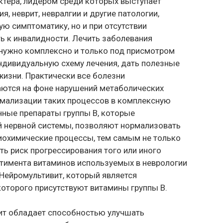
ктера, лидером среди которых выступает
, неврит, невралгии и другие патологии,
ю симптоматику, но и при отсутствии
ь к инвалидности. Лечить заболевания
 нужно комплексно и только под присмотром
ндивидуальную схему лечения, дать полезные
жизни. Практически все болезни
аются на фоне нарушений метаболических
ормализации таких процессов в комплексную
ные препараты группы B, которые
й нервной системы, позволяют нормализовать
биохимические процессы, тем самым не только
ть риск прогрессирования того или иного
тимента витаминов используемых в неврологии
 Нейромультивит, который является
оторого присутствуют витамины группы B.
ит обладает способностью улучшать