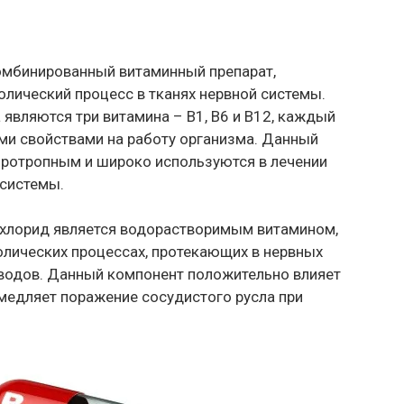
омбинированный витаминный препарат,
ический процесс в тканях нервной системы.
являются три витамина – В1, В6 и В12, каждый
ми свойствами на работу организма. Данный
йротропным и широко используются в лечении
 системы.
рохлорид является водорастворимым витамином,
олических процессах, протекающих в нервных
леводов. Данный компонент положительно влияет
медляет поражение сосудистого русла при