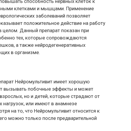
 повышать способность нервных клеток к
вными клетками и мышцами. Применение
еврологических заболеваний позволяет
оказывает положительное действие на работу
в целом. Данный препарат показан при
обенно тех, которые сопровождаются
ешков, а также нейродегенеративных
ющих в организме.
репарат Нейромультивит имеет хорошую
ет вызывать побочные эффекты и может
 взрослых, но и детей, которые страдают от
 нагрузок, или имеют в анамнезе
тря на то, что Нейромультивит относится к
его можно только после предварительной