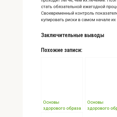
проходит легче, чем их лечение. По
стать обязательной ежегодной проц
Своевременный контроль показателе
купировать риски в самом начале их
Заключительные выводы
Похожие записи:
Основы
Основы
здорового образа
здорового об
жизни и путь к
жизни и путь к