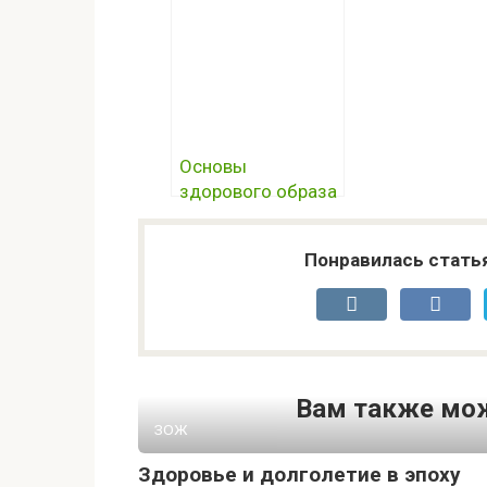
долголетию
долголетию
Основы
здорового образа
жизни в
современном мире
Понравилась стать
Вам также мож
ЗОЖ
Здоровье и долголетие в эпоху