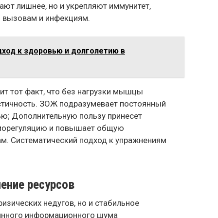
ают лишнее, но и укрепляют иммунитет,
 вызовам и инфекциям.
ход к здоровью и долголетию в
ит тот факт, что без нагрузки мышцы
стичность. ЗОЖ подразумевает постоянный
ью; Дополнительную пользу принесет
рморегуляцию и повышает общую
м. Систематический подход к упражнениям
ление ресурсов
физических недугов, но и стабильное
оянного информационного шума