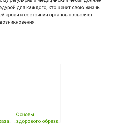
этому регулярный медицинский чекап должен
едурой для каждого, кто ценит свою жизнь.
й крови и состояния органов позволяет
 возникновения.
Основы
раза
здорового образа
жизни и