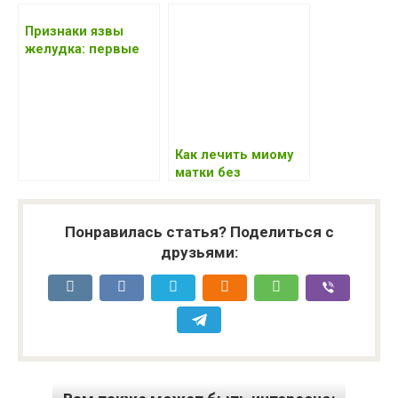
Признаки язвы
желудка: первые
симптомы на
ранних стадиях у
взрослых какие
Как лечить миому
матки без
операции: отзывы,
народные средства
Понравилась статья? Поделиться с
друзьями: