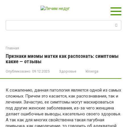
Перейти
к
контенту
Поиск:
Главная
Признаки миомы матки как распознать: симптомы
какие — отзывы
Опубликовано:
09.12.2025
Здоровье
kliserga
К сожалению, данная патология является одной из самых
сложных. Причем это касается, как распознавания, так и
лечения. Зачастую, ее симптомы могут маскироваться
под другие женские заболевания, из-за чего женщина
делает ошибочные выводы, касательно своего здоровья.
А так как для многих свойственна такая пагубная
привычка, как самолечение, то говорить об адекватной