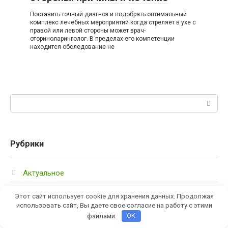
Поставить точный диагноз и подобрать оптимальный
комплекс лечебных мероприятий когда стреляет в ухе с
правой или левой стороны может врач-
оториноларинголог. В пределах его компетенции
находится обследование не
Поиск:
Рубрики
Актуальное
Витамины и миниралы
Этот сайт использует cookie для хранения данных. Продолжая
использовать сайт, Вы даете свое согласие на работу с этими
Диеты
файлами.
OK
Здоровье