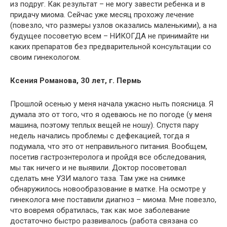
из подруг. Как результат – не могу завести ребенка и в
придачу миома. Сейчас уже месяц прохожу лечение
(повезло, что размеры узлов оказались маленькими), а на
будущее посоветую всем – НИКОГДА не принимайте ни
каких препаратов без предварительной консультации со
своим гинекологом.
Ксения Романова, 30 лет, г. Пермь
Прошлой осенью у меня начала ужасно ныть поясница. Я
думала это от того, что я одеваюсь не по погоде (у меня
машина, поэтому теплых вещей не ношу). Спустя пару
недель начались проблемы с дефекацией, тогда я
подумала, что это от неправильного питания. Вообщем,
посетив гастроэнтеролога и пройдя все обследования,
мы так ничего и не выявили. Доктор посоветовал
сделать мне УЗИ малого таза. Там уже на снимке
обнаружилось новообразование в матке. На осмотре у
гинеколога мне поставили диагноз – миома. Мне повезло,
что вовремя обратилась, так как мое заболевание
достаточно быстро развивалось (работа связана со