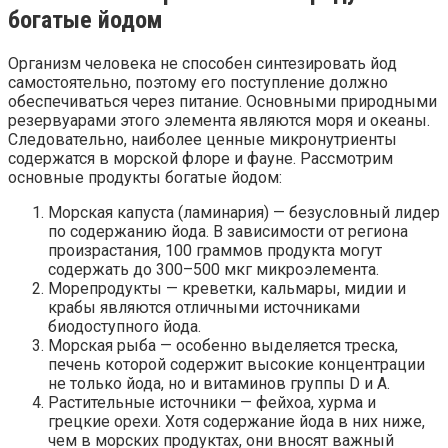
богатые йодом
Организм человека не способен синтезировать йод
самостоятельно, поэтому его поступление должно
обеспечиваться через питание. Основными природными
резервуарами этого элемента являются моря и океаны.
Следовательно, наиболее ценные микронутриенты
содержатся в морской флоре и фауне. Рассмотрим
основные продукты богатые йодом:
Морская капуста (ламинария) — безусловный лидер
по содержанию йода. В зависимости от региона
произрастания, 100 граммов продукта могут
содержать до 300–500 мкг микроэлемента.
Морепродукты — креветки, кальмары, мидии и
крабы являются отличными источниками
биодоступного йода.
Морская рыба — особенно выделяется треска,
печень которой содержит высокие концентрации
не только йода, но и витаминов группы D и A.
Растительные источники — фейхоа, хурма и
грецкие орехи. Хотя содержание йода в них ниже,
чем в морских продуктах, они вносят важный