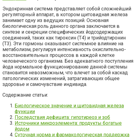
Эндокринная система представляет собой сложнейший
регуляторный аппарат, в котором щитовидная железа
занимает одну из ведущих позиций. Основная
биологическая роль данного органа заключается в
синтезе и секреции специфических йодсодержащих
соединений, таких как тироксин (Т4) и трийодтиронин
(Т3). Эти гормоны оказывают системное влияние на
метаболизм, регулируя интенсивность окислительно-
восстановительных процессов в каждой клетке
человеческого организма. Без адекватного поступления
йода нормальное функционирование данной системы
становится невозможным, что влечет за собой каскад
патологических изменений, затрагивающих общее
здоровье и самочувствие индивида.
Содержание статьи:
Биологическое значение и щитовидная железа
функции
Последствия дефицита: гипотиреоз и зоб
Источники микроэлемента: продукты богатые
йодом
Суточная норма и фармакологическая поддержка