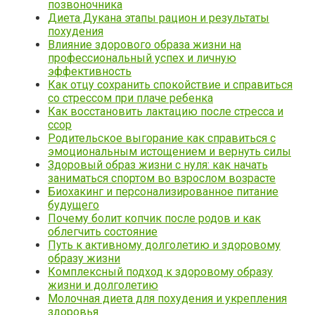
позвоночника
Диета Дукана этапы рацион и результаты
похудения
Влияние здорового образа жизни на
профессиональный успех и личную
эффективность
Как отцу сохранить спокойствие и справиться
со стрессом при плаче ребенка
Как восстановить лактацию после стресса и
ссор
Родительское выгорание как справиться с
эмоциональным истощением и вернуть силы
Здоровый образ жизни с нуля: как начать
заниматься спортом во взрослом возрасте
Биохакинг и персонализированное питание
будущего
Почему болит копчик после родов и как
облегчить состояние
Путь к активному долголетию и здоровому
образу жизни
Комплексный подход к здоровому образу
жизни и долголетию
Молочная диета для похудения и укрепления
здоровья