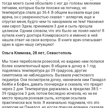
тогда моего сына обсыпало с ног до головы мелкими
пятнами, которые были похожи на потницу, но
температура спала до 36.4. В общем вызвала еще раз
врача, он с уверенностью сказал – аллергия, еще и
отругал меня, будто чем-то накормила не тем! Назначил
нам сироп Эдем, принимали 3 дня и сыпь прошла
целиком. Одним словом, что это было не понял никто! Я
купила книгу доктора Комаровского и именно в ней
нашла ответ на свои вопросы. В книге врач описывает
один в один нашу ситуацию!
Ольга Климова, 28 лет, Севастополь
Мы тоже переболели розеолой, но видимо нам попался
более компетентный врач. В общем в дочку в 1 год
поднялась температура до 39 градусов, других
симптомов не наблюдалось. Вызвала участкового
педиатра. Она посмотрела дочку, назначила нам Панадол
бейби и Бофен, давать поочереди и сказала, что придет
через 2 дня. Температура держалась в пределах 38.5 –
39 градусов 3 дня, потом беследно исчезла, но на ее
место пришла розовая сыпь, которая осыпала
практически все тело. Я изначально подумала, что это
аллергия на Панадол, но когда пришла врачиха, сказала,