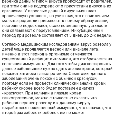
ребенка данным типом вируса происходит от родителей,
при этом они не подозревают о присутствии вируса в их
организме. У взрослых данный вирус вызывает
хроническую усталость, но учитывая, что с появлением
малыша родители привыкают к новому образу жизни,
постоянно недосыпают, свою повышенную усталость
они связывают с переутомлением. Инкубационный
период при розеоле составляет от 5 дней, до 2-х недель.
Согласно медицинским исследованиям вирус розеола у
детей чаще проявляется весной или вначале лета,
именно в этот период в организме отмечается
существенный дефицит витаминов, что отображается на
состоянии иммунитета. Для того чтобы диагностировать
данное заболевание нужно сдать анализ крови, который
покажет антитела гликопротеины. Симптомы данного
заболевания очень похожи с обычной краснухой,
поэтому если не провести клинический анализ крови,
ребенку скорее всего будет поставлен диагноз
«краснуха». При наличии в плазме крови
гликопротеинов, можно с точностью сказать, что
ребенок перенес розеолу и к данному вирусу
выработался пожизненный иммунитет, что означает, что
второй раз заболеть ребенок им не может.