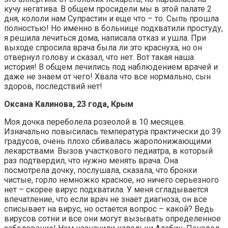
кучу негатива. В общем просидели мы в этой палате 2
дня, кололи нам Супрастин и еще что – то. Сыпь прошла
полностью! Но именно в больнице подхватили простуду,
я решила лечиться дома, написала отказ и ушла. При
выходе спросила врача была ли это краснуха, но он
отвернул голову и сказал, что нет. Вот такая наша
история! В общем лечились под наблюдением врачей и
даже не знаем от чего! Хвала что все нормально, сын
здоров, последствий нет!
Оксана Калинова, 23 года, Крым
Моя дочка переболела розеолой в 10 месяцев.
Изначально повысилась температура практически до 39
градусов, очень плохо сбивалась жаропонижающими
лекарствами. Вызов участкового педиатра, в который
раз подтвердил, что нужно менять врача. Она
посмотрела дочку, послушала, сказала, что бронхи
чистые, горло немножко красное, но ничего серьезного
нет – скорее вирус подхватила. У меня сгладывается
впечатление, что если врач не знает диагноза, он все
списывает на вирус, но остается вопрос – какой? Ведь
вирусов сотни и все они могут вызывать определенное