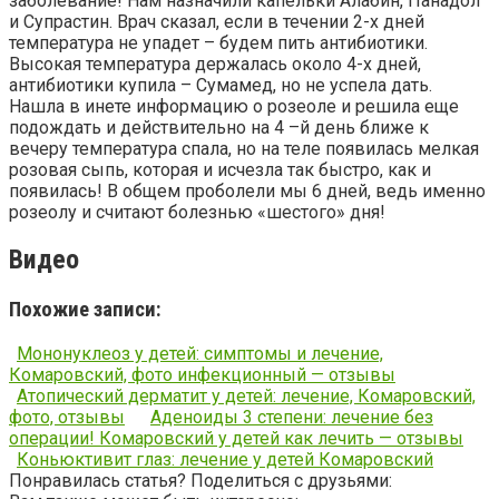
заболевание! Нам назначили капельки Алабин, Панадол
и Супрастин. Врач сказал, если в течении 2-х дней
температура не упадет – будем пить антибиотики.
Высокая температура держалась около 4-х дней,
антибиотики купила – Сумамед, но не успела дать.
Нашла в инете информацию о розеоле и решила еще
подождать и действительно на 4 –й день ближе к
вечеру температура спала, но на теле появилась мелкая
розовая сыпь, которая и исчезла так быстро, как и
появилась! В общем проболели мы 6 дней, ведь именно
розеолу и считают болезнью «шестого» дня!
Видео
Похожие записи:
Мононуклеоз у детей: симптомы и лечение,
Комаровский, фото инфекционный — отзывы
Атопический дерматит у детей: лечение, Комаровский,
фото, отзывы
Аденоиды 3 степени: лечение без
операции! Комаровский у детей как лечить — отзывы
Коньюктивит глаз: лечение у детей Комаровский
Понравилась статья? Поделиться с друзьями: