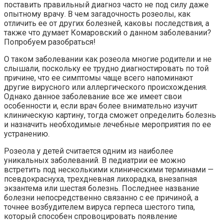
поставить правильный диагноз часто не под силу даже
опытному врачу. В чем загадочность розеолы, как
отличить ее от других болезней, каковы последствия, а
также что думает Комаровский о данном заболевании?
Попробуем разобраться!
О таком заболевании как розеола многие родители и не
слышали, поскольку ее трудно диагностировать по той
причине, что ее симптомы чаще всего напоминают
другие вирусного или аллергического происхождения.
Однако данное заболевание все же имеет свои
особенности и, если врач более внимательно изучит
клиническую картину, тогда сможет определить болезнь
и назначить необходимые лечебные мероприятия по ее
устранению.
Розеола у детей считается одним из наиболее
уникальных заболеваний. В педиатрии ее можно
встретить под несколькими клиническими терминами —
псевдокраснуха, трехдневная лихорадка, внезапная
экзантема или шестая болезнь. Последнее название
болезни непосредственно связанно с ее причиной, а
точнее возбудителем вируса герпеса шестого типа,
который способен спровоцировать появление