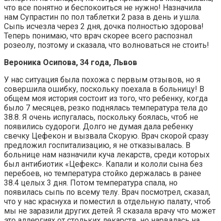
что все понятно и беспокоиться не нужно! Назначила
нам Супрастин по пол таблетки 2 раза в день и ушла.
Сыпь исчезла через 2 дня, дочка полностью здорова!
Теперь понимаю, что врач скорее всего распознал
розеолу, поэтому и сказала, что волноваться не стоить!
Вероника Осипова, 34 года, Львов
У нас ситуация была похожа с первым отзывов, но я
совершила ошибку, поскольку поехала в больницу! В
общем моя история состоит из того, что ребенку, когда
было 7 месяцев, резко поднялась температура тела до
38.8. Я очень испугалась, поскольку боялась, чтоб не
появились судороги. Долго не думая дала ребенку
свечку Цефекон и вызвала Скорую. Врач скорой сразу
предложил госпитализацию, я не отказывалась. В
больнице нам назначили куча лекарств, среди которых
был антибиотик «Цефекс». Капали и кололи сына без
перебоев, но температура стойко держалась в ранее
38.4 целых 3 дня. Потом температура спала, но
появилась сыпь по всему телу. Врач посмотрел, сказал,
что у нас краснуха и поместил в отдельную палату, чтоб
мы не заразили других детей. Я сказала врачу что может
это аллергиях от стольких лекарств, но нарвалась на