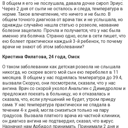
В общем я его не послушала, давала дочке сироп Эриус.
Через 2 дня от сыпи не осталось и следа, температура в
норме. Такое впечатление, что ничего и не было. В
общем точного диагноза от врача так и не услышала, но
однажды случайно нашла статью о розеоле, название
болезни зацепило. Прочла и получается, что у нас была
именно эта болячка. Странно одно, если в сети пишет, что
ею болеет практически каждый 3-й ребенок, то почему
врачи не знают об этом заболевании?
Кристина Филатова, 24 года, Омск
О таком заболевании как детская розеола не слышала
никогда, но скорее всего мой сын ею переболел в 11
месяцев. В общем у нас поднялась температура до 39.4,
вызвали Скорую, они посмотрели, сказали, что у нас
ангина. Врач со скорой уколол Анальгин с Димедролом и
предложил поехать в больницу, но я отказалась и
сказала, что, если улучшений не будет, утром приеду
сама. У нас температура практически не спадала в
течении 4-х дней, могла снизиться только на пару
градусов. Вызвала платного врача из частной клиники,
он диагноз ангина не подтвердил, сказал, что вирус.
Назначил нам Арбидол принимать. Принимали 2 дня и