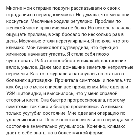
Многие мои старшие подруги рассказывали о своих
страданиях в период климакса. Не думала, что меня они
коснуться. Месячные ходили регулярно. Проблем по
женской части практически не было. Но вскоре я начала
ощущать приливы, в жар бросало по несколько раз в
день. Месячные стали нерегулярными. Я поняла, что это
климакс. Мой гинеколог подтвердила, что функция
яичников начинает угасать. Я стала себя плохо
чувствовать. Работоспособности никакой, настроение
вялое, унылое. Даже мои домашние заметили неприятные
перемены. Как то в журнале я наткнулась на статью о
болезнях щитовидки. Прочитала симптомы и поняла, что
как будто с меня списали все проявления. Мне сделали
УЗИ щитовидки, и выяснилось, что у меня справой
стороны киста. Она быстро прогрессировала, поэтому
симптомы так ярко и быстро проявлялись. А климакс
только усугубил состояние. Мне сделали операцию по
удалению кисты. После восстановительного периода мое
состояние значительно улучшилось. Конечно, климакс
дает о себе знать, но в более мягкой форме.