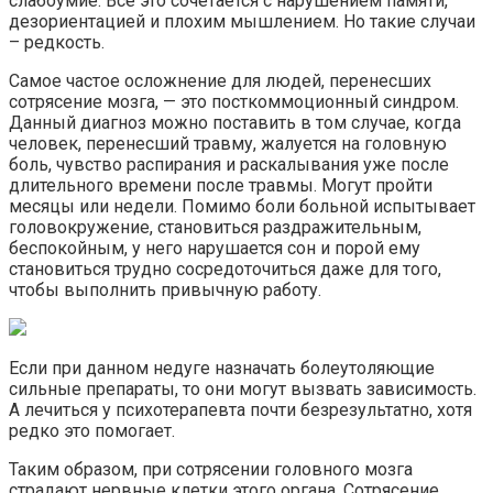
слабоумие. Все это сочетается с нарушением памяти,
дезориентацией и плохим мышлением. Но такие случаи
– редкость.
Самое частое осложнение для людей, перенесших
сотрясение мозга, — это посткоммоционный синдром.
Данный диагноз можно поставить в том случае, когда
человек, перенесший травму, жалуется на головную
боль, чувство распирания и раскалывания уже после
длительного времени после травмы. Могут пройти
месяцы или недели. Помимо боли больной испытывает
головокружение, становиться раздражительным,
беспокойным, у него нарушается сон и порой ему
становиться трудно сосредоточиться даже для того,
чтобы выполнить привычную работу.
Если при данном недуге назначать болеутоляющие
сильные препараты, то они могут вызвать зависимость.
А лечиться у психотерапевта почти безрезультатно, хотя
редко это помогает.
Таким образом, при сотрясении головного мозга
страдают нервные клетки этого органа. Сотрясение