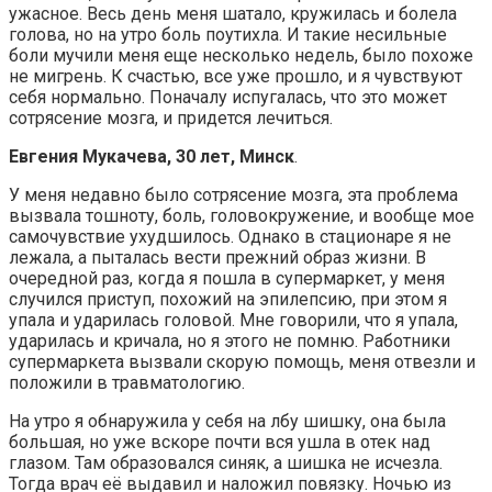
ужасное. Весь день меня шатало, кружилась и болела
голова, но на утро боль поутихла. И такие несильные
боли мучили меня еще несколько недель, было похоже
не мигрень. К счастью, все уже прошло, и я чувствуют
себя нормально. Поначалу испугалась, что это может
сотрясение мозга, и придется лечиться.
Евгения Мукачева, 30 лет, Минск
.
У меня недавно было сотрясение мозга, эта проблема
вызвала тошноту, боль, головокружение, и вообще мое
самочувствие ухудшилось. Однако в стационаре я не
лежала, а пыталась вести прежний образ жизни. В
очередной раз, когда я пошла в супермаркет, у меня
случился приступ, похожий на эпилепсию, при этом я
упала и ударилась головой. Мне говорили, что я упала,
ударилась и кричала, но я этого не помню. Работники
супермаркета вызвали скорую помощь, меня отвезли и
положили в травматологию.
На утро я обнаружила у себя на лбу шишку, она была
большая, но уже вскоре почти вся ушла в отек над
глазом. Там образовался синяк, а шишка не исчезла.
Тогда врач её выдавил и наложил повязку. Ночью из