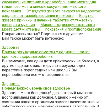
улучшающие питание и кровообращение мозга: для
головного мозга список, сосудистые — нового
поколения
От вздутия живота лекарство недорогое:
средство от газообразования и тяжести
Вздутие
живота: причины и лечение, таблетки от тяжести у
женщин и мужчин
Микрополяризация головного
мозга детям: отзывы — показания и противопоказания
Понравилась статья? Поделиться с друзьями:
Вам также может быть интересно:
Здоровье
Почему регулярные осмотры у педиатра — залог
крепкого здоровья ребёнка
Вы замечали, как одни дети практически не болеют, а
другие подхватывают вирус за вирусом, едва
переступив порог садика или школы? Вы
перепробовали все — от закаливания
Здоровье
Почему важно беречь своё здоровье
Здоровье — это бесценный дар, который мы часто
воспринимаем как должное. Однако именно от
состояния нашего организма зависит качество жизни,
работоспособность и эмоциональное благополучие. В