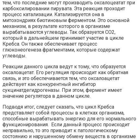
тем, что последние могут производить оксалоцеатат при
карбоксилировании пирувата. Эта реакция проходит
процесс катализации. Катализируется она в
митохондриях биотиновым ферментом. Это основной
механизм, в результате которого в организме
вырабатываются углеводы. Так образуется СО2,
который в дальнейшем принимает участие в цикле
Кребса. Он также обеспечивает процесс
глюконеогенеза фрагментами, которые содержат
углеводы.
Реакции данного цикла ведут к тому, что образуется
оксалоацетат. Его регуляция происходит как обратная
связь, и это обеспечивается тем, что оксалоацетат
действует как конкурентный ингибитор
сукцинатдегидрогеназы. При этом, фермент имеет
значение регулятора в данном цикле.
Подводя итог, следует сказать, что цикл Кребса
представляет собой процессы в клетках организма,
способные вырабатывать энергию для его нормального
функционирования. Если данный процесс происходит
неправильно, то это приводит к патологическому
состоянию и нарушенному обмену веществ в организме