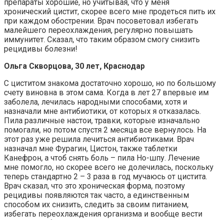
препараты хорошие, но учитывая, что у меня
хронический цистит, скорее всего мне продеться пить их
при каждом обострении. Врач посоветовал избегать
малейшего переохлаждения, регулярно повышать
иммунитет. Сказал, что таким образом смогу снизить
рецидивы болезни!
Ольга Скворцова, 30 лет, Краснодар
С циститом знакома достаточно хорошо, но по большому
счету виновна в этом сама. Когда в лет 27 впервые им
заболела, лечилась народными способами, хотя и
назначали мне антибиотики, от которых я отказалась.
Пила различные настои, травки, которые изначально
помогали, но потом спустя 2 месяца все вернулось. На
этот раз уже решила лечиться антибиотиками. Врач
назначал мне Фурагин, Цистон, также таблетки
Канефрон, а чтоб снять боль – пила Но-шпу. Лечение
мне помогло, но скорее всего не долечилась, поскольку
теперь стандартно 2 – 3 раза в год мучаюсь от цистита.
Врач сказал, что это хроническая форма, поэтому
рецидивы появляются так часто, а единственным
способом их снизить, следить за своим питанием,
избегать переохлаждения организма и вообще вести