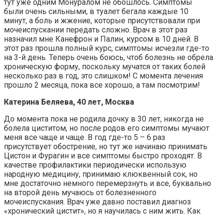
тут уже одним Монуралом не обошлось. Симптомы
были очень сильными, в туалет бегала каждые 10
минут, а боль и жжение, которые присутствовали при
мочеиспускании передать сложно. Врач в этот раз
назначил мне Канефрон и Палин, курсом в 10 дней. В
этот раз прошла полный курс, симптомы исчезли где-то
на 3-й день. Теперь очень боюсь, чтоб болезнь не обрела
хроническую форму, поскольку мучатся от таких болей
несколько раз в год, это слишком! С момента лечения
прошло 2 месяца, пока все хорошо, а там посмотрим!
Катерина Беляева, 40 лет, Москва
До момента пока не родила дочку в 30 лет, никогда не
болела циститом, но после родов его симптомы мучают
меня все чаще и чаще. В год где-то 5 – 6 раз
присутствует обострение, но тут же начинаю принимать
Цистон и Фурагин и все симптомы быстро проходят. В
качестве профилактики периодически использую
народную медицину, принимаю клюквенный сок, но
мне достаточно немного перемерзнуть и все, буквально
на второй день мучаюсь от болезненного
мочеиспускания. Врач уже давно поставил диагноз
«хронический цистит», но я научилась с ним жить. Как