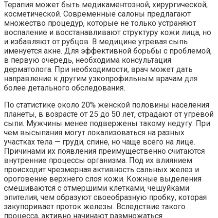
Терапия может быть медикаментозной, хирургической,
косметической. Современные салоны предлагают
множество процедур, которые не только устраняют
воспаление и восстанавливают структуру кожи лица, но
и избавляют от рубцов. В медицине угревая сыпь
именуется акне. Для эффективной борьбы с проблемой,
в первую очередь, необходима консультация
дерматолога. При необходимости, врач может дать
направление к другим узкопрофильным врачам для
более детального обследования.
По статистике около 20% женской половины населения
планеты, в возрасте от 25 до 50 лет, страдают от угревой
сыпи. Мужчины менее подвержены такому недугу. При
чем высыпания могут локализоваться на разных
участках тела — груди, спине, но чаще всего на лице.
Причинами их появления преимущественно считаются
внутренние процессы организма. Под их влиянием
происходит чрезмерная активность сальных желез и
ороговение верхнего слоя кожи. Кожные выделения
смешиваются с отмершими клетками, чешуйками
эпителия, чем образуют своеобразную пробку, которая
закупоривает проток железы. Вследствие такого
процесса, активно начинают размножаться