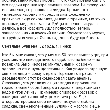
обследования констатировал — стойкая угревая сыпь. С
его подачи прошла курс лечения лазером. Не скажу, что
всё исчезло, но разница очевидна. Кроме того,
увлеклась народными средствами. Ежедневно
протираю лицо соком алоэ, делаю огуречные, молочно-
овсяные, медовые маски. Рубцы конечно никуда не
делись, а вот краснота ушла полностью. Теперь
записалась на химический пилинг. Косметолог уверяет,
что рубцы исчезнут. Очень надеюсь, буду пробовать.
Светлана Бурцева, 52 года, г. Пинск
Кто бы мне сказал, что у меня в 50 лет появятся угри, при
условии, что никогда ничего подобного не было — не
поверила бы! Я человек мнительный и к своему
здоровью отношусь щепетильно. Как увидела странную
сыпь на лице — сразу к врачу. Терапевт отправил к
дерматологу, а тот рекомендовал сдать анализы.
Оказалось, что увеличена щитовидка и произошел
гормональный сбой. Теперь и гормоны выравнивать
надо и угри лечить. Применяю спиртовой раствор с
салициловой кислотой утром и вечером. Ещё
откорректировала своё питание. Безумно люблю
сладкие, свежеиспеченные булочки с маслом, а ещё