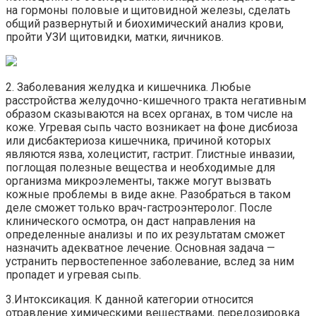
на гормоны половые и щитовидной железы, сделать
общий развернутый и биохимический анализ крови,
пройти УЗИ щитовидки, матки, яичников.
2. Заболевания желудка и кишечника. Любые
расстройства желудочно-кишечного тракта негативным
образом сказываются на всех органах, в том числе на
коже. Угревая сыпь часто возникает на фоне дисбиоза
или дисбактериоза кишечника, причиной которых
являются язва, холецистит, гастрит. Глистные инвазии,
поглощая полезные вещества и необходимые для
организма микроэлементы, также могут вызвать
кожные проблемы в виде акне. Разобраться в таком
деле сможет только врач-гастроэнтеролог. После
клинического осмотра, он даст направления на
определенные анализы и по их результатам сможет
назначить адекватное лечение. Основная задача —
устранить первостепенное заболевание, вслед за ним
пропадет и угревая сыпь.
3.Интоксикация. К данной категории относится
отравление химическими веществами, передозировка