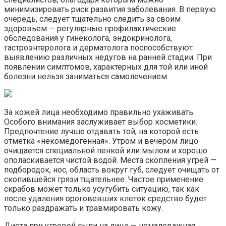
минимизировать риск развития заболевания. В первую
очередь, следует тщательно следить за своим
здоровьем — регулярные профилактические
обследования у гинеколога, эндокринолога,
гастроэнтеролога и дерматолога поспособствуют
выявлению различных недугов на ранней стадии. При
появлении симптомов, характерных для той или иной
болезни нельзя заниматься самолечением.
За кожей лица необходимо правильно ухаживать.
Особого внимания заслуживает выбор косметики.
Предпочтение лучше отдавать той, на которой есть
отметка «некомедогенная». Утром и вечером лицо
очищается специальной пенкой или мылом и хорошо
ополаскивается чистой водой. Места скопления угрей —
подбородок, нос, область вокруг губ, следует очищать от
скопившейся грязи тщательнее. Частое применение
скрабов может только усугубить ситуацию, так как
после удаления ороговевших клеток средство будет
только раздражать и травмировать кожу.
Диета при угревой сыпи на лице — немаловажная