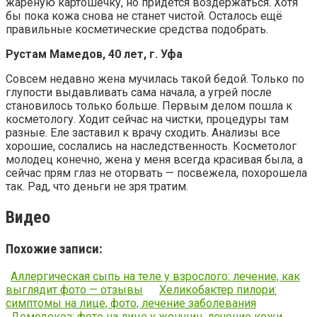
жареную картошечку, но придется воздержаться. Хотя
бы пока кожа снова не станет чистой. Осталось ещё
правильные косметические средства подобрать.
Рустам Мамедов, 40 лет, г. Уфа
Совсем недавно жена мучилась такой бедой. Только по
глупости выдавливать сама начала, а угрей после
становилось только больше. Первым делом пошла к
косметологу. Ходит сейчас на чистки, процедуры там
разные. Еле заставил к врачу сходить. Анализы все
хорошие, сослались на наследственность. Косметолог
молодец конечно, жена у меня всегда красивая была, а
сейчас прям глаз не оторвать — посвежела, похорошела
так. Рад, что деньги не зря тратим.
Видео
Похожие записи:
Аллергическая сыпь на теле у взрослого: лечение, как
выглядит фото — отзывы
Хеликобактер пилори:
симптомы на лице, фото, лечение заболевания
Демодекоз: фото на лице у женщин, лечение кожи