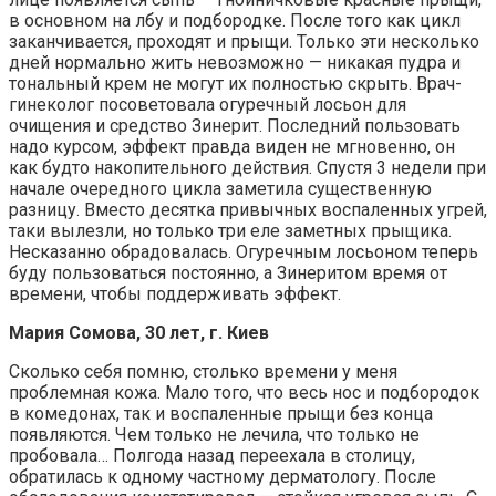
в основном на лбу и подбородке. После того как цикл
заканчивается, проходят и прыщи. Только эти несколько
дней нормально жить невозможно — никакая пудра и
тональный крем не могут их полностью скрыть. Врач-
гинеколог посоветовала огуречный лосьон для
очищения и средство Зинерит. Последний пользовать
надо курсом, эффект правда виден не мгновенно, он
как будто накопительного действия. Спустя 3 недели при
начале очередного цикла заметила существенную
разницу. Вместо десятка привычных воспаленных угрей,
таки вылезли, но только три еле заметных прыщика.
Несказанно обрадовалась. Огуречным лосьоном теперь
буду пользоваться постоянно, а Зинеритом время от
времени, чтобы поддерживать эффект.
Мария Сомова, 30 лет, г. Киев
Сколько себя помню, столько времени у меня
проблемная кожа. Мало того, что весь нос и подбородок
в комедонах, так и воспаленные прыщи без конца
появляются. Чем только не лечила, что только не
пробовала… Полгода назад переехала в столицу,
обратилась к одному частному дерматологу. После