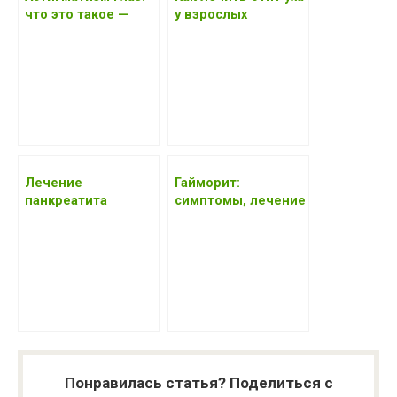
что это такое —
у взрослых
фото, как лечить у
народными
взрослых в
средствами в
домашних условиях
домашних условиях
Лечение
Гайморит:
панкреатита
симптомы, лечение
народными
в домашних
средствами: самые
условиях в 2017
эффективные —
отзывы, приступ,
симптомы в
домашних условиях
Понравилась статья? Поделиться с