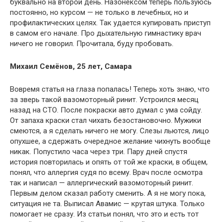
буквально на второй день. Назонексом теперь пользуюсь
постоянно, но курсом — не только в лечебных, но и
профилактических целях. Так удается купировать приступ
в самом его начале. Про дыхательную гимнастику врач
ничего не говорил. Прочитала, буду пробовать.
Михаил Семёнов, 25 лет, Самара
Вовремя статья на глаза попалась! Теперь хоть знаю, что
за зверь такой вазомоторный ринит. Устроился месяц
назад на СТО. После покраски авто думал с ума сойду.
От запаха краски стал чихать безостановочно. Мужики
смеются, а я сделать ничего не могу. Слезы льются, лицо
опухшее, а сдержать очередное желание чихнуть вообще
никак. Попустило часа через три. Пару дней спустя
история повторилась и опять от той же краски, в общем,
понял, что аллергия судя по всему. Врач после осмотра
так и написал — аллергический вазомоторный ринит.
Первым делом сказал работу сменить. А я не могу пока,
ситуация не та. Выписал Авамис — крутая штука. Только
помогает не сразу. Из статьи понял, что это и есть тот