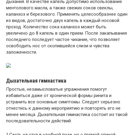
дыхания. В качестве капель допустимо использование
ментолового масла, а также свежих соков свеклы,
каланхоэ и березового. Применять целесообразнее один
из видов, достаточно двух капель в каждый носовой
проход. Количество сока каланхоэ может быть
увеличено до 8 капель в один прием. После закапывания
последнего последует частое чихание, что позволяет
освободить нос от скопившейся слизи и чувства
заложенности.
Дыхательная гимнастика
Простые, незамысловатые упражнения помогут
избавиться даже от хронической формы ринита и
устранить все основные симптомы. Следует серьезно
отнестись к данному мероприятию и повторять его не
менее месяца. Дыхательная гимнастика состоит из такой
последовательности действий:
1.Сесть на стул в удобной позе, но с прямой спиной.