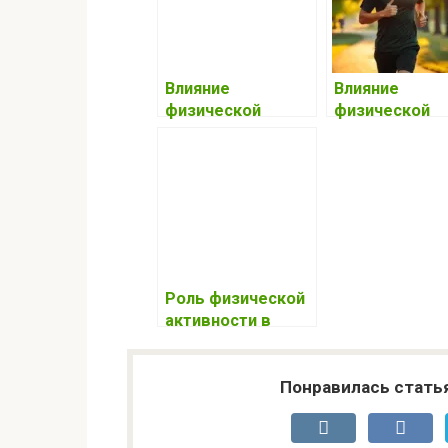
Влияние
Влияние
физической
физической
активности на
активности на
здоровье и
психическое
долголетие
здоровье и
борьбу со
стрессом
Роль физической
активности в
укреплении
здоровья и
профилактике
Понравилась стать
заболеваний