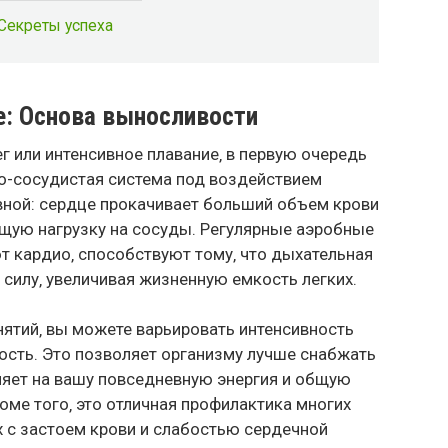
 Секреты успеха
ие: Основа выносливости
ег или интенсивное плавание‚ в первую очередь
но-сосудистая система под воздействием
вной: сердце прокачивает больший объем крови
бщую нагрузку на сосуды. Регулярные аэробные
т кардио‚ способствуют тому‚ что дыхательная
 силу‚ увеличивая жизненную емкость легких.
нятий‚ вы можете варьировать интенсивность
ость. Это позволяет организму лучше снабжать
ияет на вашу повседневную энергия и общую
роме того‚ это отличная профилактика многих
х с застоем крови и слабостью сердечной