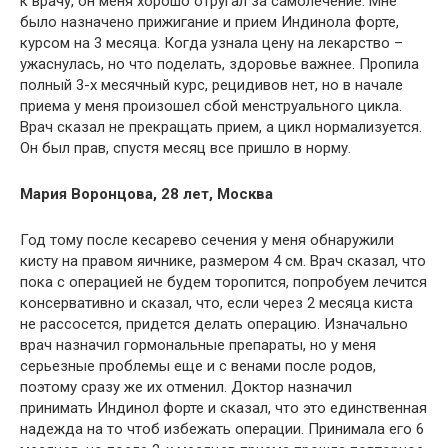
к врачу, он меня хорошо отругал за самолечение. Мне
было назначено прижигание и прием Индинола форте,
курсом на 3 месяца. Когда узнала цену на лекарство –
ужаснулась, но что поделать, здоровье важнее. Пропила
полный 3-х месячный курс, рецидивов нет, но в начале
приема у меня произошел сбой менструального цикла.
Врач сказал не прекращать прием, а цикл нормализуется.
Он был прав, спустя месяц все пришло в норму.
Мария Воронцова, 28 лет, Москва
Год тому после кесарево сечения у меня обнаружили
кисту на правом яичнике, размером 4 см. Врач сказал, что
пока с операцией не будем торопится, попробуем лечится
консервативно и сказал, что, если через 2 месяца киста
не рассосется, придется делать операцию. Изначально
врач назначил гормональные препараты, но у меня
серьезные проблемы еще и с венами после родов,
поэтому сразу же их отменил. Доктор назначил
принимать Индинол форте и сказал, что это единственная
надежда на то чтоб избежать операции. Принимала его 6