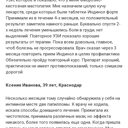
УЗИ, которое и показало, что у меня Фиброзно-
кистозная мастопатия. Мне назначили целую кучу
лекарств, среди которых были таблетки Индинол форте.
Принимали их в течении 4-х месяцев, но положительный
результат заметила намного раньше. Буквально спустя 2-
х недель лечения уменьшились боли в груди, нет
выделений. Повторное УЗИ показало хорошие
результаты от терапии. Пока всем довольна, главное,
чтоб болезнь не прогрессировала. Врач сказал через 3
месяца повторить прием Индинол в целях профилактики.
Обязательно пройду повторный курс. Препарат хороший,
практически не имеет противопоказаний, только слишком
дорогой.
Ксения Иванова, 39 лет, Краснодар
Несколько месяцев тому случайно обнаружила у себя на
интимном месте две папилломы. К врачу не ходила,
искала способы домашнего лечения. Прижигала их
чистотелом, принимала различные мази, но эффекта
никакого, более того появилась еще одна. Когда пришла