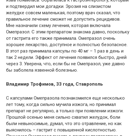
язва появилась. Обратилась к гастроэнтерологу, который
и подтвердил мои догадки. Эрозия на слизистом
желудке совсем маленькая, поэтому врач сказал, что
правильное лечение сможет не допустить рецидивов.
Мне назначили схему лечения, которая включала
Омепразол. С этим препаратом знакома давно, поскольку
от гастрита его также принимала. Омепразол очень
хорошее лекарство, доступное и полностью безопасное.
В этот раз принимала капсулы по 40 мг – 1 раз в день и
так 2 недели. Эффект от лечения появился быстро, дней
через 3. Уверена, что, если бы не Омепразол, уже давно
бы заболела язвенной болезнью.
Владимир Трофимов, 33 года, Ставрополь
С капсулами Омепразола познакомился еще несколько
лет тому, когда сильно мучила изжога, но принимал
препарат не регулярно, а только при появлении изжоги.
Прошлой осенью меня сильно схватил желудок, боли
были невыносимые, думал, что это отравление, но как
выяснилось – гастрит с повышенной кислотностью.