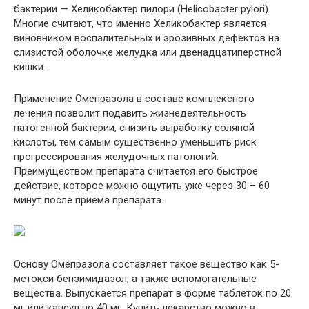
бактерии — Хеликобактер пилори (Helicobacter pylori).
Многие считают, что именно Хеликобактер является
виновником воспалительных и эрозивных дефектов на
слизистой оболочке желудка или двенадцатиперстной
кишки.
Применение Омепразола в составе комплексного
лечения позволит подавить жизнедеятельность
патогенной бактерии, снизить выработку соляной
кислоты, тем самым существенно уменьшить риск
прогрессирования желудочных патологий.
Преимуществом препарата считается его быстрое
действие, которое можно ощутить уже через 30 – 60
минут после приема препарата.
Основу Омепразола составляет такое вещество как 5-
метокси бензимидазол, а также вспомогательные
вещества. Выпускается препарат в форме таблеток по 20
мг или капсул по 40 мг. Купить лекарство можно в