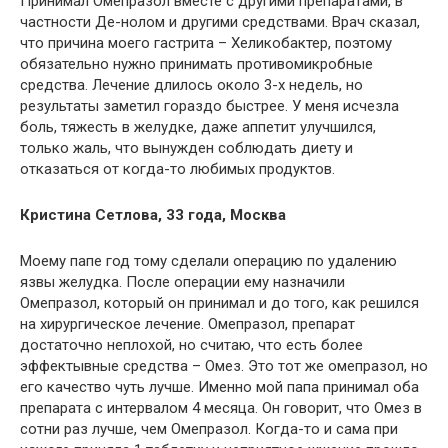
Принимал Омепразол вместе с другими препаратами, в
частности Де-нолом и другими средствами. Врач сказал,
что причина моего гастрита – Хеликобактер, поэтому
обязательно нужно принимать противомикробные
средства. Лечение длилось около 3-х недель, но
результаты заметил гораздо быстрее. У меня исчезла
боль, тяжесть в желудке, даже аппетит улучшился,
только жаль, что вынужден соблюдать диету и
отказаться от когда-то любимых продуктов.
Кристина Сетлова, 33 года, Москва
Моему папе год тому сделали операцию по удалению
язвы желудка. После операции ему назначили
Омепразол, который он принимал и до того, как решился
на хирургическое лечение. Омепразол, препарат
достаточно неплохой, но считаю, что есть более
эффектывные средства – Омез. Это тот же омепразол, но
его качество чуть лучше. Именно мой папа принимал оба
препарата с интервалом 4 месяца. Он говорит, что Омез в
сотни раз лучше, чем Омепразол. Когда-то и сама при