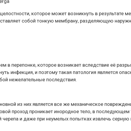
serga
целостности, которое может возникнуть в результате ме
дставляет собой тонкую мембрану, разделяющую наружно
м в перепонке, которое возникает вследствие её разрыв
уть инфекция, и поэтому такая патология является опас
обой нежелательные последствия.
сновной из них является все же механическое поврежде
уховой проход проникает инородное тело, в последующе
черепа и даже при неумелых попытках извлечь серную п