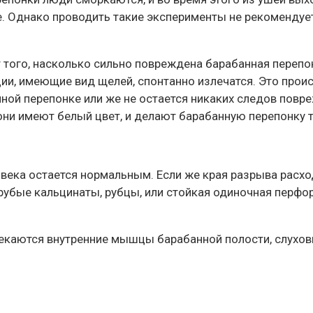
е. Однако проводить такие эксперименты не рекомендует
того, насколько сильно повреждена барабанная перепон
и, имеющие вид щелей, спонтанно излечатся. Это происх
ной перепонке или же не остается никаких следов повр
 они имеют белый цвет, и делают барабанную перепонку 
овека остается нормальным. Если же края разрыва расход
рубые кальцинаты, рубцы, или стойкая одиночная перфора
лекаются внутренние мышцы барабанной полости, слухов
;