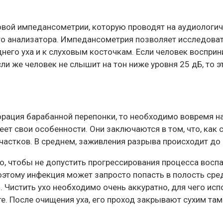
овой импедансометрии, которую проводят на аудиолог
го анализатора. Импедансометрия позволяет исследоват
него уха и к слуховым косточкам. Если человек восприни
сли же человек не слышит на тон ниже уровня 25 дБ, то 
рация барабанной перепонки, то необходимо вовремя на
ет свои особенности. Они заключаются в том, что, как 
частков. В среднем, заживления разрыва происходит до 
о, чтобы не допустить прогрессирования процесса воспа
этому инфекция может запросто попасть в полость сред
. Чистить ухо необходимо очень аккуратно, для чего ис
е. После очищения уха, его проход закрывают сухим там