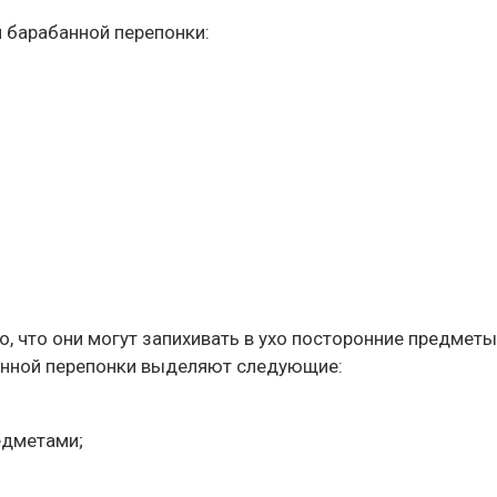
 барабанной перепонки:
ого, что они могут запихивать в ухо посторонние предме
анной перепонки выделяют следующие:
едметами;