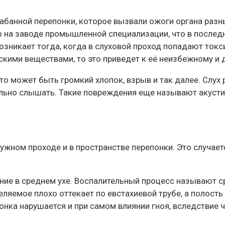
абанной перепонки, которое вызвали ожоги органа разн
 на заводе промышленной специализации, что в последн
зникает тогда, когда в слуховой проход попадают токси
ескими веществами, то это приведет к её неизбежному 
о может быть громкий хлопок, взрыв и так далее. Слух р
ьно слышать. Такие повреждения еще называют акустич
ужном проходе и в пространстве перепонки. Это случаетс
ние в среднем ухе. Воспалительный процесс называют ср
еляемое плохо оттекает по евстахиевой трубе, а полость
онка нарушается и при самом влиянии гноя, вследствие 