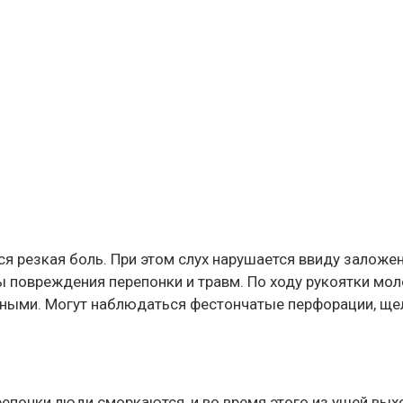
 резкая боль. При этом слух нарушается ввиду заложенн
ы повреждения перепонки и травм. По ходу рукоятки мо
ивными. Могут наблюдаться фестончатые перфорации, щ
епонки люди сморкаются, и во время этого из ушей выхо