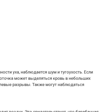
ости уха, наблюдается шум и тугоухость. Если
лоточка может выделяться кровь в небольших
елевые разрывы. Также могут наблюдаться
дит воздух. Это свидетельствует, что барабанная