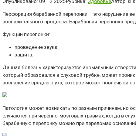
Опубликовано:
09.12.2025
Рубрика:
Здоровье
Автор:
kli
Перфорация барабанной перепонки – это нарушение её 
воспалительного процесса. Барабанная перепонка пре
Функции перепонки:
проведение звука;
защита.
Данная болезнь характеризуется аномальным отверстие
который образовался в слуховой трубке, может проникн
воспаление среднего уха, которое может повлечь за с
Патология может возникать по разным причинам, но о
случаются при черепно-мозговых травмах, когда в сл
барабанную перепонку можно при переломах оснований 