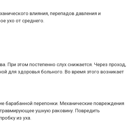
ханического влияния, перепадов давления и
е ухо от среднего.
а. При этом постепенно слух снижается. Через проход,
ной для здоровья больного. Во время этого возникает
ние барабанной перепонки. Механические повреждения
м травмирующее ушную раковину. Повредить
робку из уха.